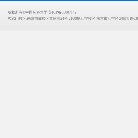
版权所有©中国药科大学 苏ICP备05007142
玄武门校区:南京市鼓楼区童家巷24号 210009;江宁校区:南京市江宁区龙眠大道639号 