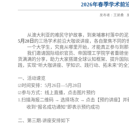
2026年春季学术
发布者：王箬桑
发
从澳大利亚的难民守护故事，到柬埔寨村落中的泥
5
月
28
日
的三场学术前沿大咖说讲座，各自聚焦不同的
一个大学生，究竟从哪里开始，才能真正参与到那
我们邀请国际组织官员、帝国理工学院学者重磅坐
货满满的分享，助力大家搭建全球认知框架、提升国际
践，实现“听大咖讲座、学知识、践行动、拓未来”的全
一、
活动速览
时间安排：
5
月
26
日—
5
月
28
日
☑
参与方式：线上直播，点击图片预约
☑
1.
扫描海报二维码 → 选择场次 → 点击【预约讲座】
收到“报名成功通知”即表示预约成功
二、
第三期
-
讲座安排如下