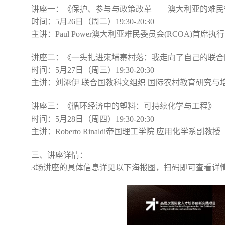
讲座一：《保护、参与与政策改革——澳大利亚的难民
时间：
5
月
26
日（周二）
19:30-20:30
主讲：
Paul Power
澳大利亚难民委员会
(RCOA)
首席执行
讲座二：《一头扎进柬埔寨村落：我走向了自己的联合
时间：
5
月
27
日（周三）
19:30-20:30
主讲：刘添伊 联合国教科文组织 国际农村教育研究与
讲座三：《循环经济中的塑料：可持续化学与工程》
时间：
5
月
28
日（周四）
19:30-20:30
主讲：
Roberto Rinaldi
帝国理工学院 应用化学系副教授
三、
讲座详情：
3
场讲座的具体信息详见以下海报图，扫码即可查看详