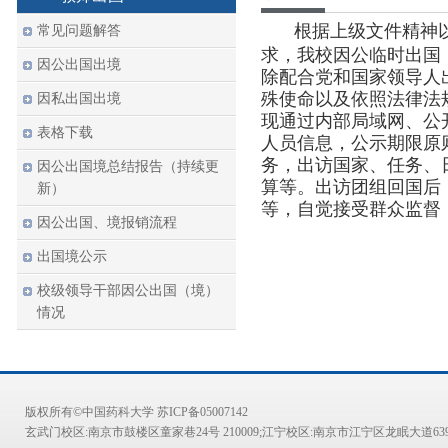
根据上级文件精神以
常见问题解答
求，我校因公临时出国
因公出国出境
除配合党和国家领导人
殊使命以及依照法律法
因私出国出境
现通过内部局域网、公
表格下载
人员信息，公示期限原
务，出访国家、任务、
因公出国境总结报告（持续更
算等。出访团组回国后
新）
等，自觉接受群众监督
因公出国、境报销流程
出国境公示
校级领导干部因公出国（境）
情况
版权所有©中国药科大学 苏ICP备05007142
玄武门校区:南京市鼓楼区童家巷24号 210009;江宁校区:南京市江宁区龙眠大道639号 