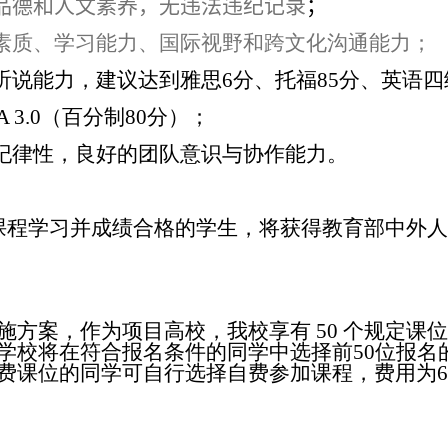
品德和人文素养，无违法违纪记录
；
素质、学习能力、国际视野和跨文化沟通能力；
听说能力，建议达到雅思
6
分、托福
85
分、英语四
A 3.0
（百分制
80
分）；
纪律性，良好的团队意识与协作能力。
课程学习并成绩合格的学生，将获得教育部中外
施方案，作为项目高校，我校享有
50
个规定课
学校将在符合报名条件的同学中选择前
50
位报名
费课位的同学可自行选择自费参加课程，费用为
6