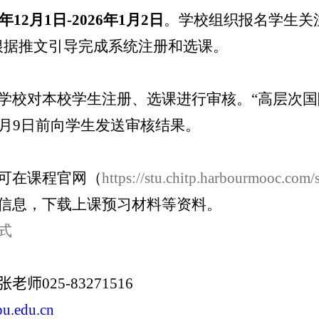
年
12
月
1
日
-2026
年
1
月
2
日
。学校组织报名学生关
根据推文引导完成系统注册和选课。
学校对本校学生注册、选课进行审核。“高层次
月
9
日前向学生发送审核结果。
可在课程官网（
https://stu.chitp.harbourmooc.com/
信息，下载上课预习材料等资料。
式
张老师
025-83271516
u.edu.cn