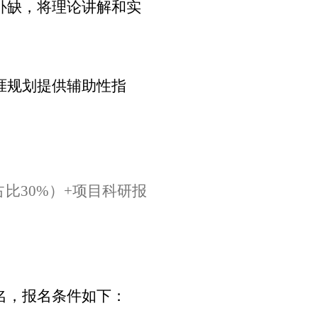
补缺，将理论讲解和实
涯规划提供辅助性指
占比
30%
）
+
项目科研报
名，报名条件如下：