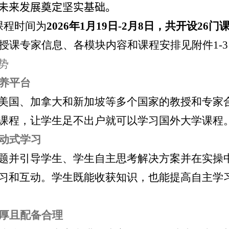
未来发展奠定坚实基础。
课程时间为
2026
年
1
月
19
日
-2
月
8
日，共开设
26
门
授课专家信息、各模块内容和课程安排见附件
1-3
势
养平台
美国、加拿大和新加坡等多个国家的教授和专家
课程，让学生足不出户就可以学习国外大学课程
动式学习
题并引导学生、学生自主思考解决方案并在实操
习和互动。学生既能收获知识，也能提高自主学
厚且配备合理