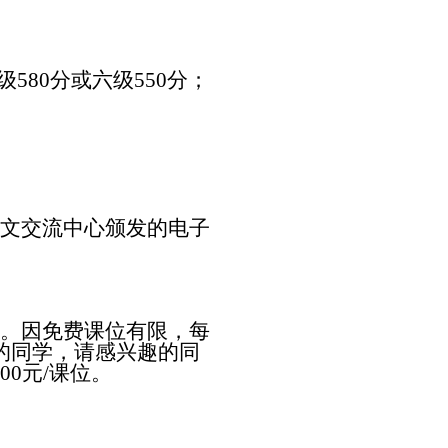
级
580
分或六级
550
分；
人文交流中心颁发的电子
位。因免费课位有限，每
的同学，请感兴趣的同
00
元
/
课位。