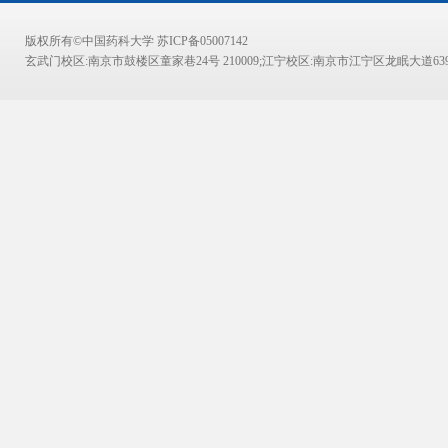
版权所有©中国药科大学 苏ICP备05007142
玄武门校区:南京市鼓楼区童家巷24号 210009;江宁校区:南京市江宁区龙眠大道639号 