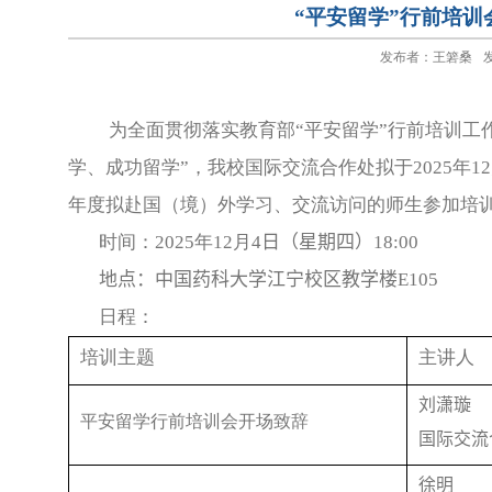
“平安留学”行前培训
发布者：王箬桑
发
为全面贯彻落实教育部“平安留学”行前培训工
学、成功留学”，我校国际交流合作处拟于
2025
年
12
年度拟赴国（境）外学习、交流访问的师生参加培
时间：
2025
年
12
月
4
日（星期
四
）
18:00
地点：中国药科大学江宁校区
教学楼
E105
日程：
培训主题
主讲人
刘潇璇
平安留学行前培训会开场致辞
国际交流
徐明