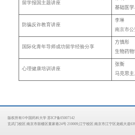
留学报国主题讲座
基础医学
李琳
防骗反诈教育讲座
南京市公
方慎彤
国际化青年导师成功留学经验分享
生物药物
张衡
心理健康培训讲座
马克思主
版权所有©中国药科大学 苏ICP备05007142
玄武门校区:南京市鼓楼区童家巷24号 210009;江宁校区:南京市江宁区龙眠大道639号 