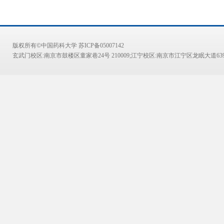
版权所有©中国药科大学 苏ICP备05007142
玄武门校区:南京市鼓楼区童家巷24号 210009;江宁校区:南京市江宁区龙眠大道639号 