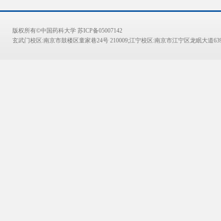
版权所有©中国药科大学 苏ICP备05007142
玄武门校区:南京市鼓楼区童家巷24号 210009;江宁校区:南京市江宁区龙眠大道639号 