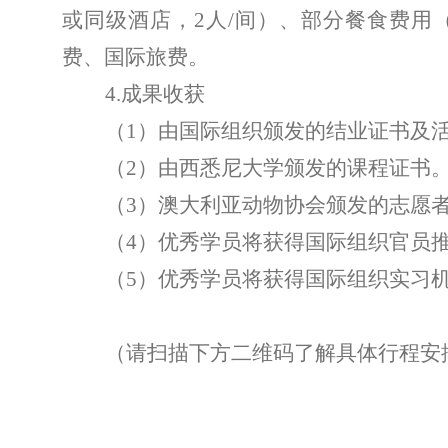
或同级酒店，
2
人
/
间）、部分餐食费用
费、国际旅费。
4.
成果收获
（
1
）
由国际组织颁发的结业证书
及
（
2
）由西悉尼大学颁发的课程证书
（
3
）澳大利亚动物协会颁发的志愿
（
4
）
优秀学员将获得国际组织官员
（
5
）
优秀学员将获得国际组织实习
（请扫描下方二维码了解具体行程安