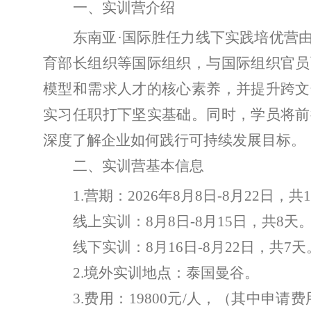
一、实训营介绍
东南亚
·
国际胜任力线下实践培优营
育部长组织等国际组织，与国际组织官员
模型和需求人才的核心素养，并提升跨文
实习任职打下坚实基础。同时，学员将前
深度了解企业如何践行可持续发展目标。
二、实训营基本信息
1.
营期：
2026
年
8
月
8
日
-8
月
22
日，共
1
线上实训：
8
月
8
日
-8
月
15
日，共
8
天
线下实训：
8
月
16
日
-8
月
22
日，共
7
天
2.
境外实训地点：泰国曼谷。
3.
费用：
19800
元
/
人，（其中申请费