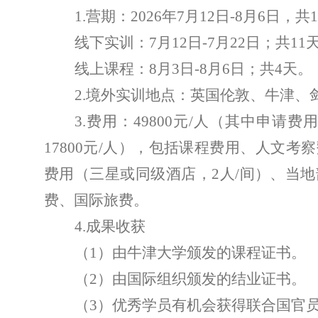
1.
营期：
2026
年
7
月
12
日
-8
月
6
日，共
1
线下实训：
7
月
12
日
-7
月
22
日；共
11
线上课程：
8
月
3
日
-8
月
6
日；共
4
天。
2.
境外实训地点：英国伦敦、牛津、
3.
费用：
49800
元
/
人（其中申请费
17800
元
/
人），包括课程费用、人文考察
费用（三星或同级酒店，
2
人
/
间）、当地
费、国际旅费。
4.
成果收获
（
1
）由牛津大学颁发的课程证书。
（
2
）由国际组织颁发的结业证书。
（
3
）优秀学员有机会获得联合国官