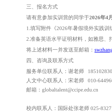
三、报名方式
请有意参加实训营的同学于
2026
年
4
1.
填写
附件
《
2026
年暑假境外实践训
2.
准备英语水平证明材料
，
如雅思、
将上述材料一并发送至邮箱：
swzhan
四
、咨询及联系方式
服务单位联系人：
谢老师
1851028
3
人文中心联系人：
宋老师
010-64496
邮箱：
globaltalent@ccipe.edu.cn
校内
联系人：
国际处张老师
025-8327