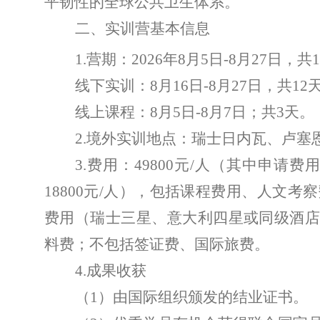
平韧性的全球公共卫生体系。
二、实训营基本信息
1.
营期：
2026
年
8
月
5
日
-8
月
27
日，共
1
线下实训：
8
月
16
日
-8
月
27
日，共
12
线上课程：
8
月
5
日
-8
月
7
日；共
3
天。
2.
境外实训地点：瑞士日内瓦、
卢塞
3.
费用：
49800
元
/
人（其中申请费
18800
元
/
人），包括课程费用、人文考察
费用（瑞士三星、意大利四星或同级酒
料费；不包括签证费、国际旅费。
4.
成果收获
（
1
）由国际组织颁发的结业证书。