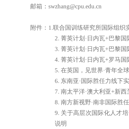
邮箱：
swzhang@cpu.edu.cn
附件：
1.
联合国训练研究所国际组织
2.
菁英计划
·
日内瓦
+
巴黎国
3.
菁英计划
·
日内瓦
+
巴黎国
4.
菁英计划
·
日内瓦
+
罗马国
5.
在英国，见世界
·
青年全
6.
东南亚
·
国际胜任力线下
7.
南太平洋
·
澳大利亚
+
新西
8.
南方新视野
·
南非国际胜
9.
关于高层次国际化人才培
说明