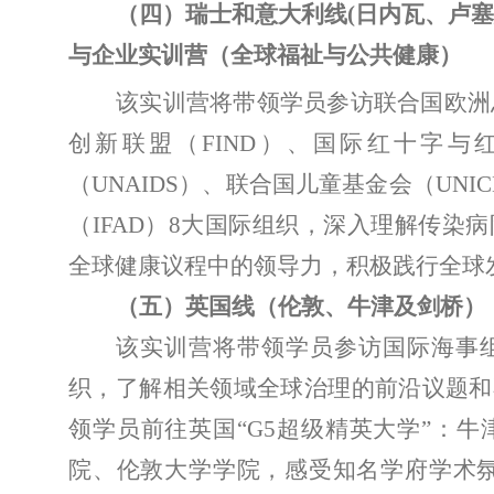
（四）瑞士和意大利线
(
日内瓦、卢塞
与企业实训营（全球福祉与公共健康）
该实训营将带领学员参访联合国欧洲
创新联盟（
FIND
）、国际红十字与
（
UNAIDS
）、联合国儿童基金会（
UNIC
（
IFAD
）
8
大国际组织，深入理解传染病
全球健康议程中的领导力，积极践行全球
（五）英国线（伦敦、牛津及剑桥）
该实训营将带领学员参访国际海事
织，了解
相关领域
全球
治理的前沿议题和
领学员前往
英国
“G5
超级精英大学
”
：牛
院、伦敦大学学院，感受
知名
学府学术