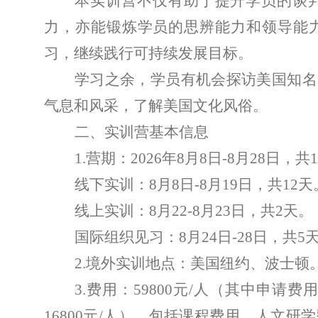
本实训营不仅有助于提升学员的谈
力，亦能锻炼学员的思辨能力和领导能
习，继续践行可持续发展目标。
学习之余，学员有机会探访美国知名
气息和风采，了解美国文化风俗。
二、实训营基本信息
1.
营期：
2026
年
8
月
8
日
-8
月
28
日，共
1
线下实训：
8
月
8
日
-8
月
19
日，共
12
天
线上实训：
8
月
22-8
月
23
日，共
2
天
。
国际组织见习：
8
月
24
日
-28
日，共
5
2.
境外实训地点：美国纽约、波士顿
3.
费用：
59800
元
/
人（其中申请费
16800
元
/
人），包括课程费用、人文研学