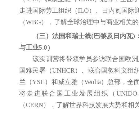
走进国际劳工组织（
ILO
）、日内瓦国际
（
WBG
），了解全球治理中与商业相关的
（三）法国和瑞士线
(
巴黎及日内瓦
)
与工业
5.0
）
该实训营将带领学员参访联合国欧洲
国难民署（
UNHCR
）、联合国教科文组
兰（
YSL
）和威立雅（
Veolia
）总部，全
将走进联合国工业发展组织（
UNIDO
（
CERN
），
了解世界
科技
发展大势和相