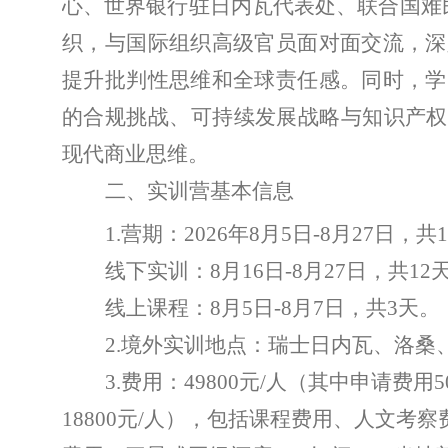
心、世界银行驻日内瓦代表处、联合国难
织，与国际组织高级官员面对面交流，深
提升批判性思维和全球责任感。同时，学
的合规挑战、可持续发展战略与知识产权
现代商业思维。
二、实训营基本信息
1.
营期：
2026
年
8
月
5
日
-8
月
27
日，共
1
线下实训：
8
月
16
日
-8
月
27
日，共
12
线上课程：
8
月
5
日
-8
月
7
日
，
共
3
天。
2.
境外实训地点：瑞士日内瓦、洛桑
3.
费用：
49800
元
/
人（其中申请费用
5
18800
元
/
人），包括课程费用、人文考察