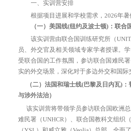
一、实训营安排
根据项目进展和学校需求，
202
6
年
暑
（一）美国线
(
纽约及波士顿
)
：联合
该实训营由联合国训练研究所（
UNI
员、外交官及相关领域专家学者授课。学
受联合国的工作氛围，
参访
联合国难民署
实的外交场景，深化对于多边外交和国际
（二）法国和瑞士线
(
巴黎及日内瓦
)
：
与
涉外法治
）
该实训营将带领学员参访联合国欧洲总
难民署（
UNHCR
）、联合国教科文组织
（
YSL
）和威立雅（
Veolia
）总部，全面