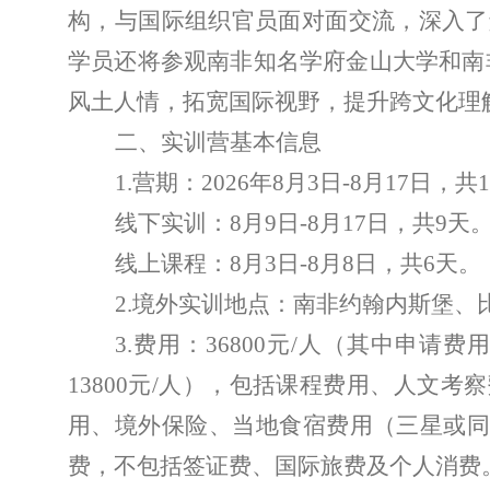
构，与国际组织官员面对面交流，深入了
学员还将参观南非知名学府金山大学和南
风土人情，
拓宽
国际视野，提升跨文化理
二、实训营基本信息
1.
营期：
2026
年
8
月
3
日
-8
月
17
日，共
1
线下实训：
8
月
9
日
-8
月
17
日，共
9
天
线上课程：
8
月
3
日
-8
月
8
日，共
6
天。
2.
境外实训地点：南非约翰内斯堡、
3.
费用：
36800
元
/
人（其中申请费
13800
元
/
人），包括课程费用、人文考察
用、境外保险、当地食宿费用（三星或
费，不包括签证费、国际旅费及个人消费