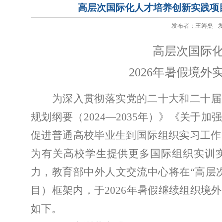
高层次国际化人才培养创新实践项目
发布者：王箬桑
发
高层次国际
2026年暑假境
为深入贯彻落实党的二十大
和
二十届
规划纲要（
2024—2035
年）》
《关于加
促进普通高校毕业生到国际组织实习工作
为
有关
高校
学生提供更多国际组织实训
力
，
教育部中外人文交流中心将在
“高层
目）框架内，于
202
6
年
暑假继续组织
境外
如下。