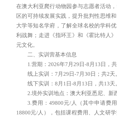
在澳大利亚爬行动物园参与志愿者活动
，
区的可持续发展实践，提升批判性思维和
大学等知名学府，了解全球名校的学科优
利战舞
；
走进《指环王》和《霍比特人》
元文化。
二、实训营基本信息
1.
营期：
2026
年
7
月
29
日
-8
月
13
日，共
线上实训：
7
月
29
日
-7
月
30
日；共
2
天
线下实训：
8
月
1
日
-8
月
13
日，共
13
天
2.
境外实训地点：澳大利亚悉尼、新
3.
费用：
4
98
00
元
/
人（其中申请费
1
8
800
元
/
人），包括课程费用、人文研学