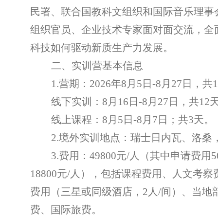
民署、联合国教科文组织和国际音乐理事
组织官员、企业技术专家面对面交流，全
科技如何驱动新质生产力发展。
二、实训营基本信息
1.
营期：
2026
年
8
月
5
日
-8
月
27
日，共
1
线下实训：
8
月
16
日
-8
月
27
日，共
12
线上课程：
8
月
5
日
-8
月
7
日；共
3
天。
2.
境外实训地点：瑞士日内瓦、洛桑
3.
费用：
49800
元
/
人（其中申请费用
5
18800
元
/
人），包括课程费用、人文考察
费用（三星或同级酒店，
2
人
/
间）、当地
费、国际旅费。