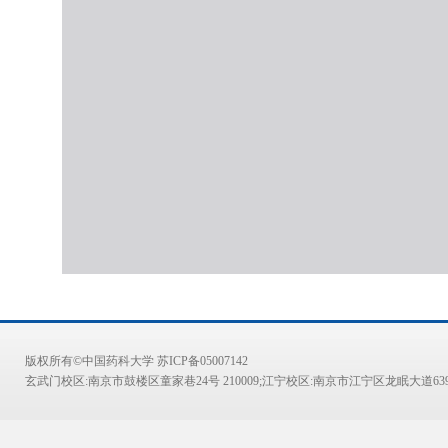
版权所有©中国药科大学 苏ICP备05007142
玄武门校区:南京市鼓楼区童家巷24号 210009;江宁校区:南京市江宁区龙眠大道639号 