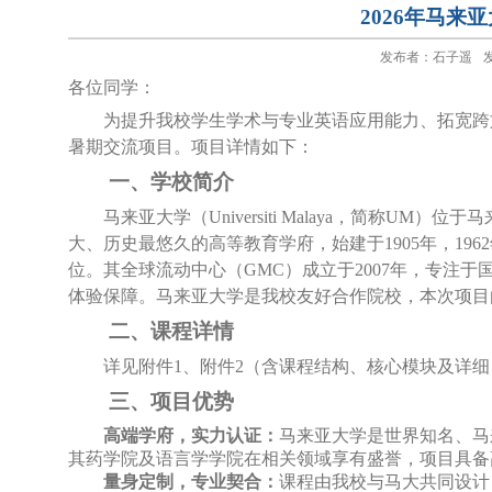
2026年马
发布者：石子遥
发
各位同学：
为提升我校学生学术与专业英语应用能力、拓宽跨
暑期交流项目。项目详情如下：
一、学校简介
马来亚大学（
Universiti Malaya
，简称
UM
）位于马
大、历史最悠久的高等教育学府，始建于
1905
年，
1962
位。其全球流动中心（
GMC
）成立于
2007
年，专注于
体验保障。马来亚大学是我校友好合作院校，本次项目
二、课程
详情
详见附件
1、附件2
（含课程结构、核心模块及详细
三、项目优势
高端学府，实力认证：
马来亚大学是世界知名、马
其药学院及语言学学院在相关领域享有盛誉，项目具备
量身定制，专业契合：
课程由我校与马大共同设计