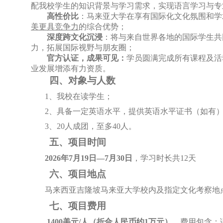
配我校学生的知识背景与学习需求，实现语言学习与专
高性价比
：马来亚大学在享有国际化文化氛围和学
美更具竞争力
的综合优势；
深度跨文化沉浸
：将与来自世界各地的国际学生共
力，拓展国际视野与朋友圈；
官方认证，成果可见：
学员圆满完成所有课程及活
业发展增添有力资质。
四、对象与人数
1
、
我校在读
学
生；
2
、
具备一定英语水平，提供英语水平证书（如有
3
、
20人成团，至多40人。
五、项目时间
2026年7月19日—7月30日
，学习时长共
12天
六、项目地点
马来西亚吉隆坡马来亚大学校内及指定文化考察地
七
、项目费用
1
4
00美元/人
（
折合人民币约
1万元
）
。费用包含：