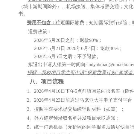
（城市游期间除外）
、
机场接送、集体考察交通
；
文化
书。
费用不包含：
往返国际旅费；短期国际旅行保险；
退费政策：
2026年5月20日
之前：退款
90%
；
2026年5月21日
-
2026年6月4日
：退款
30%
；
2026年6月5日
之后：不予退款
。
拟退出申请人
须
第一时间
向
studyabroad@um.edu.m
提醒：我校
项目
学生
可申请
“探索世界计划”奖学金
八、
项目
流程
1
、
2026
年
4
月
1
0
日下午
5
点前填写意向报名表（附
2
、
2026
年
4
月
23
日前
通过马来亚大学电子支付平台
3
、
按照学院要求提交后续辅助材料
（
如需
）
；
4
、
外方确定预录取名单并发项目录取通知；
5
、
统一订购机票（无护照的同学报名后请尽快自